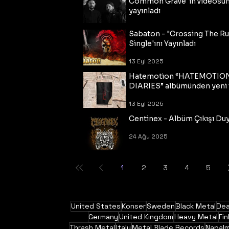
Common Grave"ın videosu
yayınladı
14 Eyl 2025
Sabaton - "Crossing The R
Single'ını Yayınladı
13 Eyl 2025
Hatemotion “HATEMOTIO
DIARIES” albümünden yeni t
13 Eyl 2025
Centinex - Albüm Çıkışı Du
24 Ağu 2025
1
2
3
4
5
United States
Konser
Sweden
Black Metal
Dea
Germany
United Kingdom
Heavy Metal
Fin
Thrash Metal
Italy
Metal Blade Records
Napal