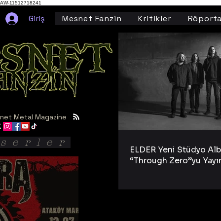
AW-11512718241
Giriş
Mesnet Fanzin
Kritikler
Röporta
net Metal Magazine
serler
ELDER Yeni Stüdyo Al
“Through Zero”yu Yayı