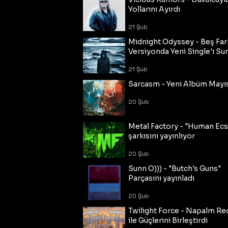
Yollarını Ayırdı
21 Şub
Midnight Odyssey - Beş Fark
Versiyonda Yeni Single'ı Su
21 Şub
Sarcasm - Yeni Albüm Mayı
20 Şub
Metal Factory - "Human Ecs
şarkısını yayınlıyor
20 Şub
Sunn O))) - "Butch's Guns"
Parçasını yayınladı
20 Şub
Twilight Force - Napalm Re
ile Güçlerini Birleştirdi