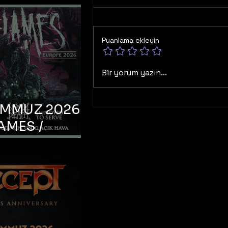
Puanlama ekleyin
Bir yorum yazın...
EMMUZ 2026 –
AMES /
LM DEATH /
OYED TO
 – İstanbul,
mum Uniq
hava