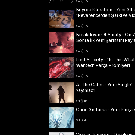
24 Şub
Beyond Creation - Yeni Alb
"Reverence"den Şarkı ve Vi
24 Şub
Breakdown Of Sanity - On Y
Sonra İlk Yeni Şarkısını Payl
24 Şub
Lost Society - "Is This Wha
Wanted" Parça Prömiyeri
24 Şub
At The Gates - Yeni Single'ı
Yayınladı
21 Şub
Cnoc An Tursa - Yeni Parça 
21 Şub
Vicious Rumors - Davulcuyl