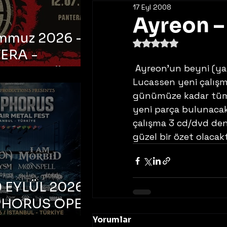
17 Eyl 2008
Ayreon –
emmuz 2026 -
5 üzerinden NaN yıldı
ERA -
 Ayreon’un beyni (ya da herşeyi demek daha doğru) Arjen Anthony 
bul, Ataköy
Lucassen yeni çalışma
a Arena
günümüze kadar tüm 
yeni parça bulunacak.
çalışma 3 cd/dvd den
güzel bir özet olacakt
 EYLÜL 2026 –
PHORUS OPEN
METAL FEST
Yorumlar