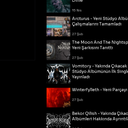
Dinle
15 Nis
Arcturus - Yeni Stüdyo Al
Çalışmalarını Tamamladı
27 Şub
The Moon And The Nightspi
Yeni Şarkısını Tanıttı
27 Şub
Vomitory - Yakında Çıkaca
Stüdyo Albümünün İlk Single
Yayınladı
27 Şub
Winterfylleth - Yeni Parçayı 
27 Şub
Bekor Qilish - Yakında Çıka
Albümleri Hakkında Ayrıntıl