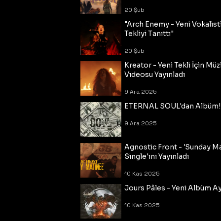
20 Şub
"Arch Enemy - Yeni Vokalisti
Tekliyi Tanıttı"
20 Şub
Kreator - Yeni Tekli İçin Müz
Videosu Yayınladı
9 Ara 2025
ETERNAL SOUL'dan Albüm!
9 Ara 2025
Agnostic Front - 'Sunday M
Single'ını Yayınladı
10 Kas 2025
Jours Pâles - Yeni Albüm Ayr
10 Kas 2025