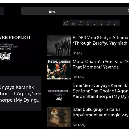
Haberler
ELDER Yeni Stüdyo Albümü
“Through Zero”yu Yayınladı
31 May
Metal Charm’ın Yeni Klibi "F
That Moment" Yayında
30 May
İzmir'den Dünyaya Karanlık
ünyaya Karanlık
Senfoni: The Choir of Agon
hoir of Agony’den
Aaron Stainthorpe (My Dyi
horpe (My Dying
Bride) ve The Cross Eşliğin
 Cross Eşliğinde
30 May
Tekli!
İstanbullu grup Tartarus
i Tekli!
Impalement yeni single yayı
30 May