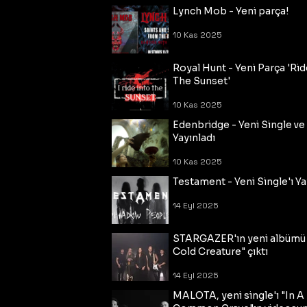
Lynch Mob - Yeni parça!
10 Kas 2025
Royal Hunt - Yeni Parça 'Rid
The Sunset'
10 Kas 2025
Edenbridge - Yeni Single ve
Yayınladı
10 Kas 2025
Testament - Yeni Single'ı Ya
14 Eyl 2025
STARGAZER'ın yeni albümü
Cold Creature" çıktı
14 Eyl 2025
MALOTA, yeni single'ı "In A