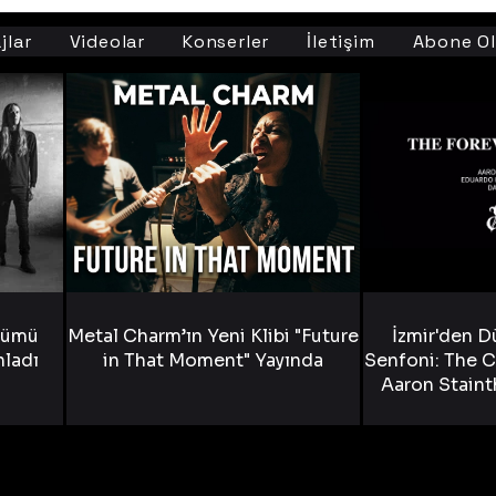
jlar
Videolar
Konserler
İletişim
Abone Ol
bümü
Metal Charm’ın Yeni Klibi "Future
İzmir'den D
nladı
in That Moment" Yayında
Senfoni: The C
Aaron Staint
Bride) ve The
Yen