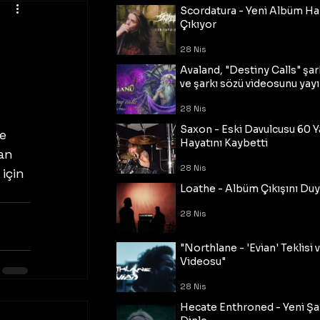
Scordatura - Yeni Albüm Ha
Çıkıyor
28 Nis
Avaland, "Destiny Calls" şar
ve şarkı sözü videosunu yayı
28 Nis
Saxon - Eski Davulcusu 60 
e 
Hayatını Kaybetti
an 
28 Nis
için 
Loathe - Albüm Çıkışını Du
28 Nis
"Northlane - 'Evian' Teklisi 
Videosu"
28 Nis
Hecate Enthroned - Yeni Şar