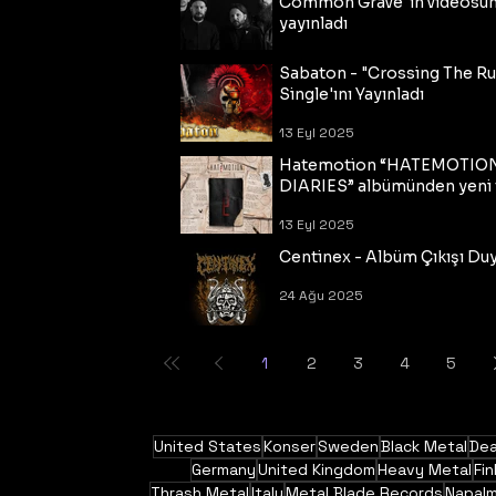
Common Grave"ın videosu
yayınladı
14 Eyl 2025
Sabaton - "Crossing The R
Single'ını Yayınladı
13 Eyl 2025
Hatemotion “HATEMOTIO
DIARIES” albümünden yeni t
13 Eyl 2025
Centinex - Albüm Çıkışı Du
24 Ağu 2025
1
2
3
4
5
United States
Konser
Sweden
Black Metal
Dea
Germany
United Kingdom
Heavy Metal
Fin
Thrash Metal
Italy
Metal Blade Records
Napal