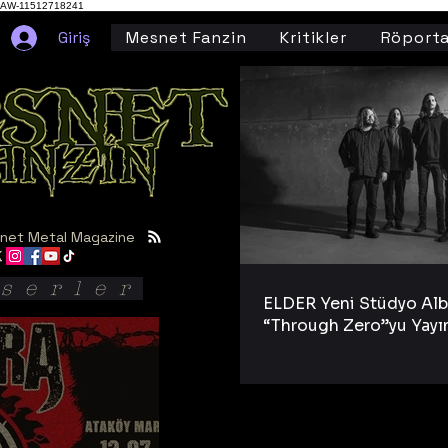
AW-11512718241
Giriş
Mesnet Fanzin
Kritikler
Röporta
net Metal Magazine
serler
ELDER Yeni Stüdyo Al
“Through Zero”yu Yayı