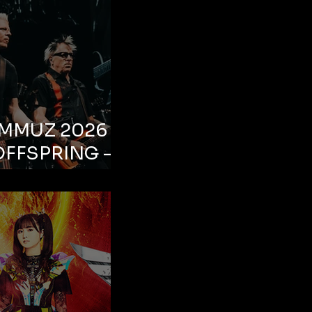
EMMUZ 2026 –
OFFSPRING –
ul, Life Park