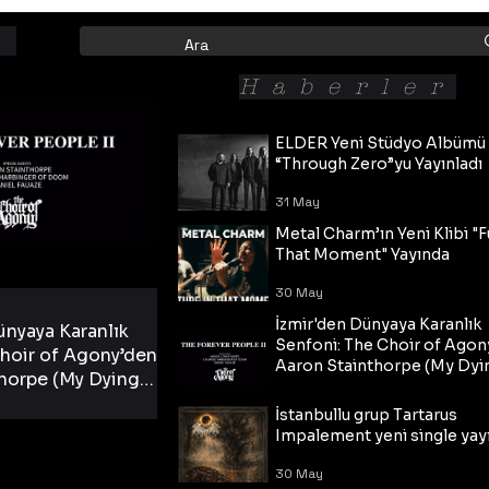
Haberler
ELDER Yeni Stüdyo Albümü
“Through Zero”yu Yayınladı
31 May
Metal Charm’ın Yeni Klibi "F
That Moment" Yayında
30 May
İzmir'den Dünyaya Karanlık
ünyaya Karanlık
Senfoni: The Choir of Agon
hoir of Agony’den
Aaron Stainthorpe (My Dyi
horpe (My Dying
Bride) ve The Cross Eşliğin
 Cross Eşliğinde
30 May
Tekli!
İstanbullu grup Tartarus
i Tekli!
Impalement yeni single yayı
30 May