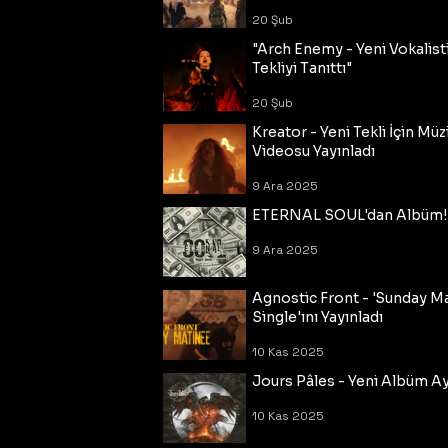
20 Şub
"Arch Enemy - Yeni Vokalisti
Tekliyi Tanıttı"
20 Şub
Kreator - Yeni Tekli İçin Müz
Videosu Yayınladı
9 Ara 2025
ETERNAL SOUL'dan Albüm!
9 Ara 2025
Agnostic Front - 'Sunday M
Single'ını Yayınladı
10 Kas 2025
Jours Pâles - Yeni Albüm Ayr
10 Kas 2025