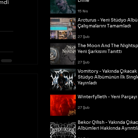
Dinle
mdi 
15 Nis
Arcturus - Yeni Stüdyo Al
Çalışmalarını Tamamladı
27 Şub
The Moon And The Nightspi
Yeni Şarkısını Tanıttı
27 Şub
Vomitory - Yakında Çıkaca
Stüdyo Albümünün İlk Single
Yayınladı
27 Şub
Winterfylleth - Yeni Parçayı 
27 Şub
Bekor Qilish - Yakında Çıka
Albümleri Hakkında Ayrıntıl