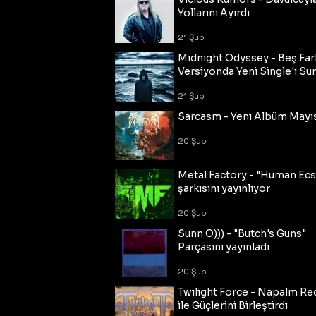
Yollarını Ayırdı
21 Şub
Midnight Odyssey - Beş Fark
Versiyonda Yeni Single'ı Su
21 Şub
Sarcasm - Yeni Albüm Mayı
20 Şub
Metal Factory - "Human Ecs
şarkısını yayınlıyor
20 Şub
Sunn O))) - "Butch's Guns"
Parçasını yayınladı
20 Şub
Twilight Force - Napalm Re
ile Güçlerini Birleştirdi