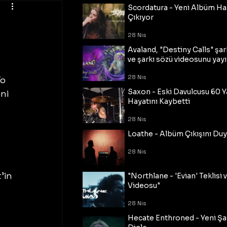
Scordatura - Yeni Albüm Ha
Çıkıyor
28 Nis
Avaland, "Destiny Calls" şar
ve şarkı sözü videosunu yayı
28 Nis
o 
Saxon - Eski Davulcusu 60 
ni 
Hayatını Kaybetti
28 Nis
Loathe - Albüm Çıkışını Du
28 Nis
’in 
"Northlane - 'Evian' Teklisi 
Videosu"
 
28 Nis
Hecate Enthroned - Yeni Şar