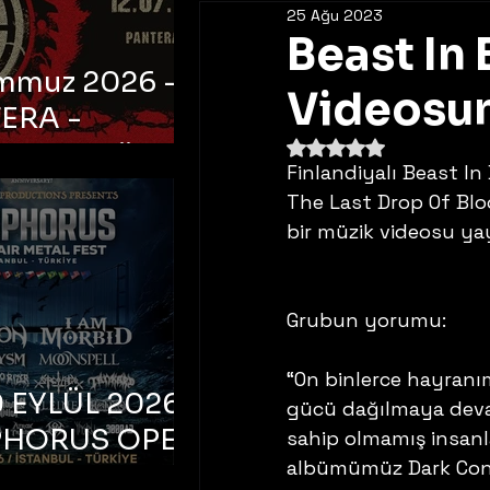
25 Ağu 2023
Beast In 
emmuz 2026 -
Videosu
ERA -
5 üzerinden NaN yıldı
bul, Ataköy
Finlandiyalı Beast In
a Arena
The Last Drop Of Blo
bir müzik videosu yay
Grubun yorumu:
“On binlerce hayranı
 EYLÜL 2026 –
gücü dağılmaya devam 
PHORUS OPEN
sahip olmamış insanl
albümümüz Dark Conne
METAL FEST