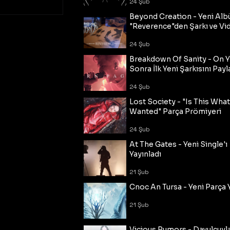
24 Şub
Beyond Creation - Yeni Alb
"Reverence"den Şarkı ve Vi
24 Şub
Breakdown Of Sanity - On Y
Sonra İlk Yeni Şarkısını Payl
24 Şub
Lost Society - "Is This Wha
Wanted" Parça Prömiyeri
24 Şub
At The Gates - Yeni Single'ı
Yayınladı
21 Şub
Cnoc An Tursa - Yeni Parça 
21 Şub
Vicious Rumors - Davulcuyl