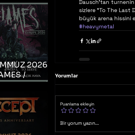
Dausch’tan turnenin b
sizlere “To The Last D
büyük arena hissini ev
#heavymetal
EMMUZ 2026 –
AMES /
Yorumlar
LM DEATH /
OYED TO
 – İstanbul,
Puanlama ekleyin
mum Uniq
hava
Bir yorum yazın...