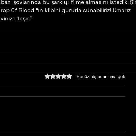
azı şovlarında bu şarkıyı filme almasını istedik. Şi
rop Of Blood “ın klibini gururla sunabiliriz! Umarız 
inize taşır.”
5 üzerinden 0 yıldız
Henüz hiç puanlama yok