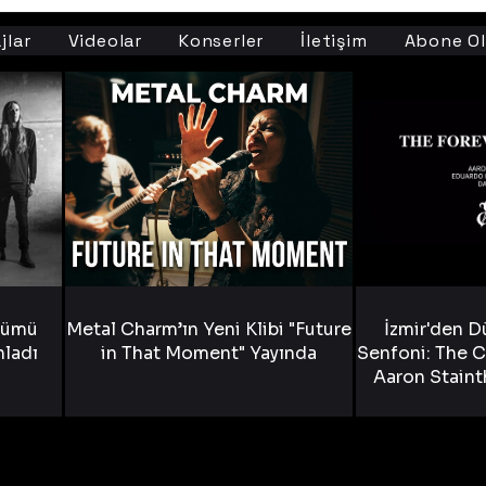
jlar
Videolar
Konserler
İletişim
Abone Ol
bümü
Metal Charm’ın Yeni Klibi "Future
İzmir'den D
nladı
in That Moment" Yayında
Senfoni: The C
Aaron Staint
Bride) ve The
Yen