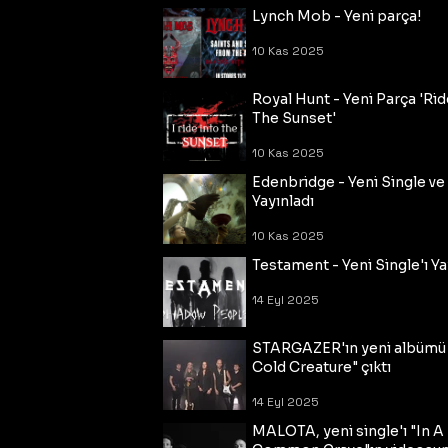
Lynch Mob - Yeni parça!
10 Kas 2025
Royal Hunt - Yeni Parça 'Rid
The Sunset'
10 Kas 2025
Edenbridge - Yeni Single ve
Yayınladı
10 Kas 2025
Testament - Yeni Single'ı Ya
14 Eyl 2025
STARGAZER'ın yeni albümü
Cold Creature" çıktı
14 Eyl 2025
MALOTA, yeni single'ı "In A