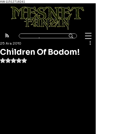
AW-11512718241
25 Ara 2010
Children Of Bodom!
5 üzerinden NaN yıldız