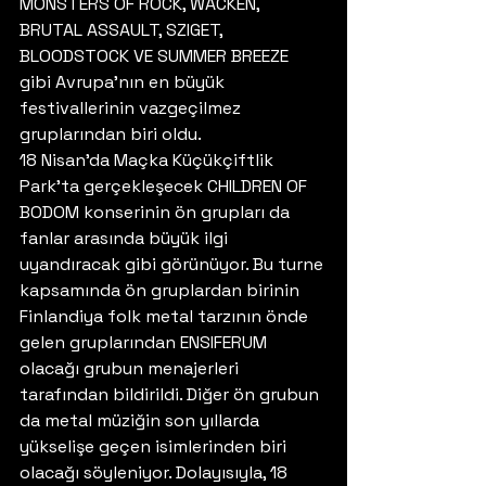
MONSTERS OF ROCK, WACKEN, 
BRUTAL ASSAULT, SZIGET, 
BLOODSTOCK VE SUMMER BREEZE 
gibi Avrupa’nın en büyük 
festivallerinin vazgeçilmez 
gruplarından biri oldu.
18 Nisan’da Maçka Küçükçiftlik 
Park’ta gerçekleşecek CHILDREN OF 
BODOM konserinin ön grupları da 
fanlar arasında büyük ilgi 
uyandıracak gibi görünüyor. Bu turne 
kapsamında ön gruplardan birinin 
Finlandiya folk metal tarzının önde 
gelen gruplarından ENSIFERUM 
olacağı grubun menajerleri 
tarafından bildirildi. Diğer ön grubun 
da metal müziğin son yıllarda 
yükselişe geçen isimlerinden biri 
olacağı söyleniyor. Dolayısıyla, 18 