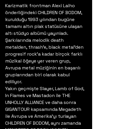
Karizmatik frontman Alexi Laiho 
önderliğindeki CHILDREN OF BODOM, 
kurulduğu 1993 yılından bugüne 
tamamı altın plak statüsüne ulaşan 
altı stüdyo albümü yayınladı. 
Şarkılarında melodik death 
metalden, thrash’e, black metal’den 
progresif rock’a kadar birçok farklı 
müzikal öğeye yer veren grup, 
Avrupa metal müziğinin en başarılı 
gruplarından biri olarak kabul 
ediliyor.
Yakın geçmişte Slayer, Lamb of God, 
In Flames ve Mastadon ile THE 
UNHOLLY ALLIANCE ve daha sonra 
GIGANTOUR kapsamında Megadeth 
ile Avrupa ve Amerika’yı turlayan 
CHILDREN OF BODOM, aynı zamanda 