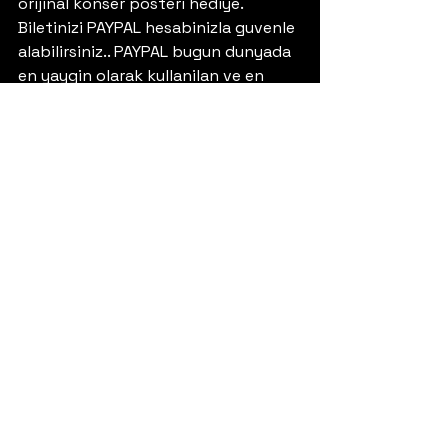
orijinal konser posteri hediye. 
Biletinizi PAYPAL hesabinizla guvenle 
alabilirsiniz.. PAYPAL bugun dunyada 
en yaygin olarak kullanilan ve en 
guvenilir online odeme metodu 
olarak kabul ediliyor. PAYPAL 
hesabiniz yoksa 
www.paypal.com
adresinden kolaylikla 
olusturabilirsiniz.
CHILDREN OF BODOM konserinin çok 
az sayıdakı indirimli biletleri 20 
Kasım 2010 günü İstanbul’da 
Hammer Müzik (Kadıköy), Gargamel 
Müzik (Kadıkoy) ve Dorock Bar’da 
(Beyoğlu) satışa sunulacak. Online 
bilet satisi sadece 
www.eventbrite.com
uzerinden 
yapilacak. “