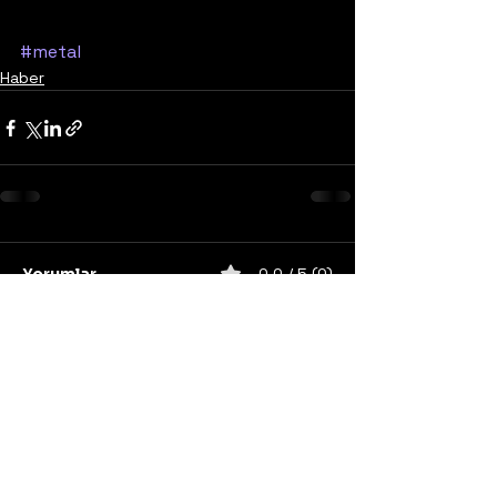
#metal
Haber
Yorumlar
0.0 / 5 (0)
Yorum yapın ve puanlayın...
United States
Konser
Sweden