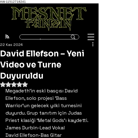
AW-11512718241
22 Kas 2024
David Ellefson – Yeni
Video ve Turne
Duyuruldu
5 üzerinden NaN yıldız
Megadeth’in eski basçısı David 
Ellefson, solo projesi ‘Bass 
Warrior’un gelecek yılki turnesini 
duyurdu. Grup tanıtım için Judas 
Priest klasiği ‘Metal Gods’ı kaydetti. 
James Durbin-Lead Vokal
David Ellefson-Bas Gitar