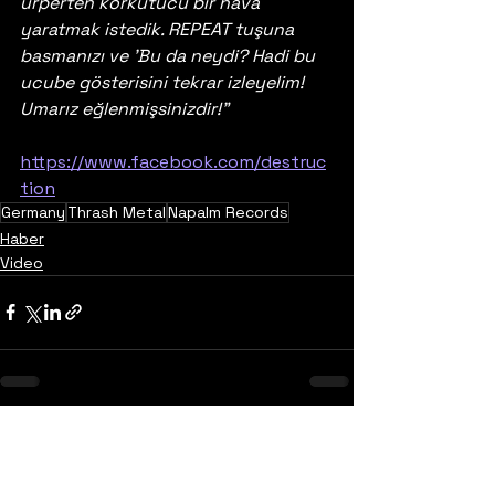
ürperten korkutucu bir hava 
yaratmak istedik. REPEAT tuşuna 
basmanızı ve 'Bu da neydi? Hadi bu 
ucube gösterisini tekrar izleyelim! 
Umarız eğlenmişsinizdir!"
https://www.facebook.com/destruc
tion
Germany
Thrash Metal
Napalm Records
Haber
Video
Yorumlar
0.0 / 5 (0)