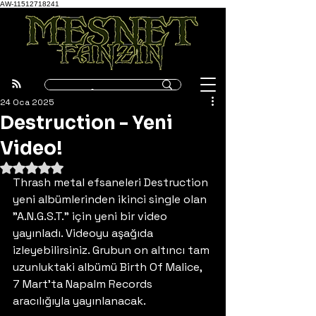
AW-11512718241
24 Oca 2025
Destruction - Yeni
Video!
5 üzerinden NaN yıldız
Thrash metal efsaneleri Destruction 
yeni albümlerinden ikinci single olan 
"A.N.G.S.T." için yeni bir video 
yayınladı. Videoyu aşağıda 
izleyebilirsiniz. Grubun on altıncı tam 
uzunluktaki albümü Birth Of Malice, 
7 Mart'ta Napalm Records 
aracılığıyla yayınlanacak. 