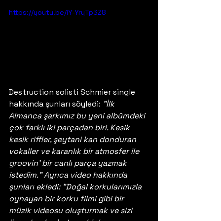
https://youtu.be/iY-YryTp3Z8
Destruction solisti Schmier single 
hakkında şunları söyledi: 
"İlk 
Almanca şarkımız bu yeni albümdeki 
çok farklı iki parçadan biri. Kesik 
kesik riffler, şeytani kan donduran 
vokaller ve karanlık bir atmosfer ile 
groovin' bir canlı parça yazmak 
istedim." Ayrıca video hakkında 
şunları ekledi: "Doğal korkularımızla 
oynayan bir korku filmi gibi bir 
müzik videosu oluşturmak ve sizi 