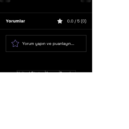
Yorumlar
0.0 / 5 (0)
Yorum yapın ve puanlayın...
United States
Konser
Sweden
Black Metal
Death Metal
Germany
United Kingdom
Heavy Metal
Finland
Thrash Metal
Italy
Napalm Records
Metal Blade Records
Nuclear Blast
Norway
California
Unsigned/independent
Power Metal
Century Media Records
Melodic Death Metal
Hard Rock
England
France
Metalcore
Yerli Gruplar