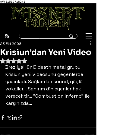
AW-11512718241
23 Eki 2008
Krisiun’dan Yeni Video
5 üzerinden NaN yıldız
Brezilyalı ünlü death metal grubu 
Krisiun yeni videosunu geçenlerde 
yayınladı. Sağlam bir sound, güçlü 
vokaller… Sanırım dinleyenler hak 
verecektir… “Combustion Inferno” ile 
karşınızda…