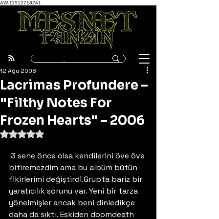
AW-11512718241
12 Ağu 2008
Lacrimas Profundere –
"Filthy Notes For
Frozen Hearts" – 2006
5 üzerinden NaN yıldız
 3 sene önce olsa kendilerini öve öve 
bitiremezdim ama bu albüm bütün 
fikirlerimi değiştirdi.Grupta bariz bir 
yaratıcılık sorunu var. Yeni bir tarza 
yönelmişler ancak beni dinledikçe 
daha da sıktı. Eskiden doomdeath 