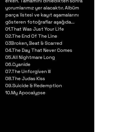
erken. Tamamını dinledikten sonra 
yorumlarımız yer alacaktır. Albüm 
parça listesi ve kayıt aşamalarını 
gösteren fotoğraflar aşağıda…
01.That Was Just Your Life
02.The End Of The Line
03Broken, Beat & Scarred
04.The Day That Never Comes
05.All Nightmare Long
06.Cyanide
07.The Unforgiven III
08.The Judas Kiss
09.Suicide & Redemption
10.My Apocalypse 