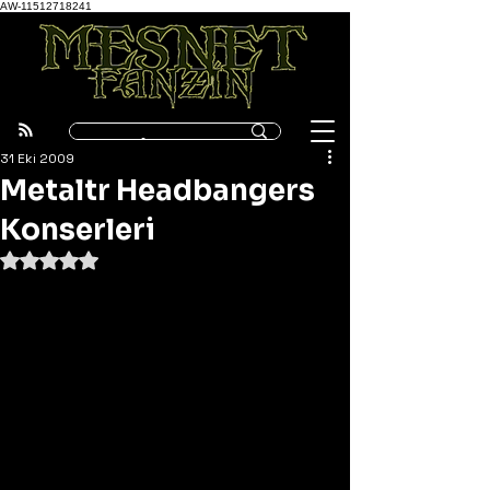
AW-11512718241
31 Eki 2009
Metaltr Headbangers
Konserleri
5 üzerinden NaN yıldız