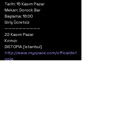
Tarih: 15 Kasım Pazar
Mekan: Dorock Bar
Başlama: 18:00
Giriş Ücretsiz
——————————
22 Kasım Pazar
Kırmızı
DISTOPIA (istanbul)
http://www.myspace.com/officaldist
opia
ANOPHIA ( İzmir )
http://www.myspace.com/anophiatr
Tarih: 22 Kasım Pazar
Mekan: Dorock Bar
Başlama: 18:00
Giriş Ücretsiz
—————
Dexterity @ 29 Kasım Dorock E.P. 
Tanıtım Konseri