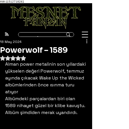
AW-11512718241
18 May 2024
Powerwolf – 1589
5 üzerinden NaN yıldız
Alman power metalinin son yıllardaki 
yükselen değeri Powerwolf, temmuz 
ayında çıkacak Wake Up the Wicked 
albümlerinden önce ısınma turu 
atıyor 
Albümdeki parçalardan biri olan 
1589 nihayet güzel bir klibe kavuştu. 
Albüm şimdiden merak uyandırdı. 