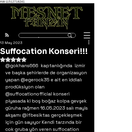
AW-11512718241
13 May 2023
Suffocation Konseri!!!
5 üzerinden NaN yıldız
@gokhans666  kaptanlığında  izmir 
ve başka şehirlerde de organizasyon 
yapan @egerock35 e ait en iddialı 
prodüksiyon olan 
@suffocationofficial konseri 
piyasada ki boş boğaz kolpa gevşek 
güruha rağmen 16.05.2023 salı mayis 
akşamı @ifbesiktas gerçekleşmek 
için gün sayıyor Kendi tarzında bir 
cok gruba yön veren suffocation 