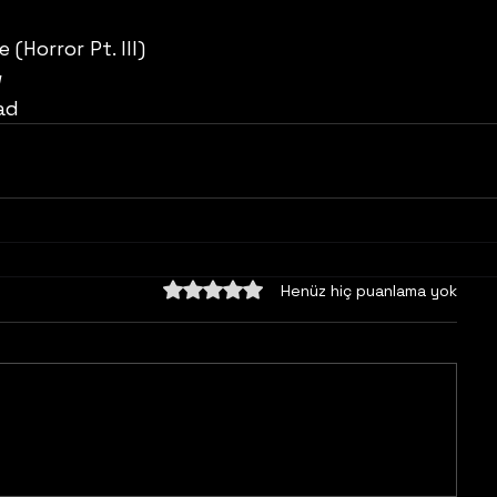
 (Horror Pt. III)
w
ad
5 üzerinden 0 yıldız
Henüz hiç puanlama yok