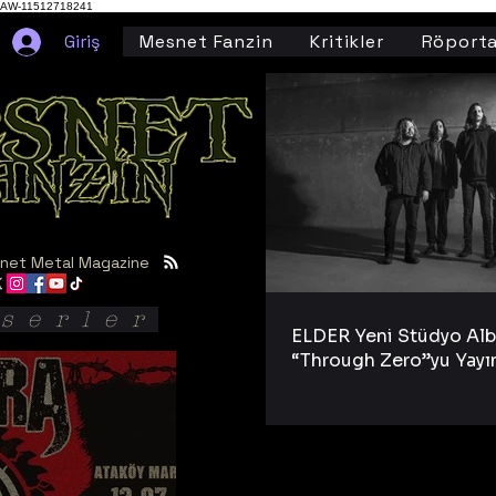
AW-11512718241
Giriş
Mesnet Fanzin
Kritikler
Röporta
net Metal Magazine
serler
ELDER Yeni Stüdyo Al
“Through Zero”yu Yayı