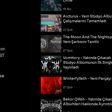
Dinle
15 Nis
Arcturus - Yeni Stüdyo Al
Çalışmalarını Tamamladı
27 Şub
The Moon And The Nightspi
Yeni Şarkısını Tanıttı
r. 
27 Şub
ST 
Vomitory - Yakında Çıkaca
 
Stüdyo Albümünün İlk Single
Yayınladı
 
se 
27 Şub
Winterfylleth - Yeni Parçayı 
27 Şub
Bekor Qilish - Yakında Çıka
Albümleri Hakkında Ayrıntıl