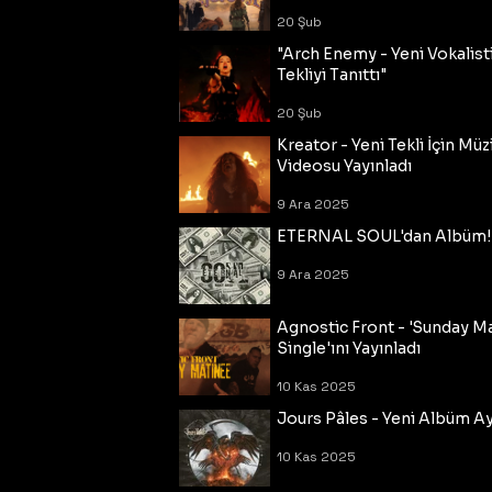
20 Şub
"Arch Enemy - Yeni Vokalisti
Tekliyi Tanıttı"
20 Şub
Kreator - Yeni Tekli İçin Müz
Videosu Yayınladı
9 Ara 2025
ETERNAL SOUL'dan Albüm!
9 Ara 2025
Agnostic Front - 'Sunday M
Single'ını Yayınladı
10 Kas 2025
Jours Pâles - Yeni Albüm Ayr
10 Kas 2025