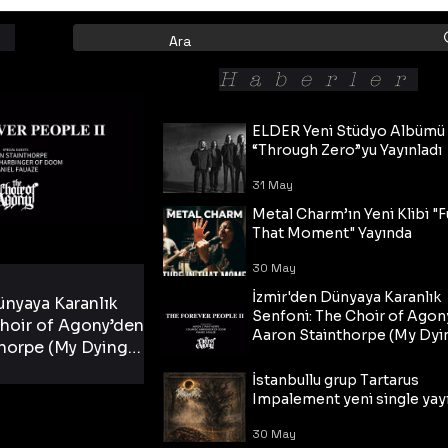
Haberler
ELDER Yeni Stüdyo Albümü
“Through Zero”yu Yayınladı
31 May
Metal Charm’ın Yeni Klibi "F
That Moment" Yayında
30 May
İzmir'den Dünyaya Karanlık
ünyaya Karanlık
Senfoni: The Choir of Agon
hoir of Agony’den
Aaron Stainthorpe (My Dyi
horpe (My Dying
Bride) ve The Cross Eşliğin
 Cross Eşliğinde
30 May
Tekli!
İstanbullu grup Tartarus
i Tekli!
Impalement yeni single yayı
30 May