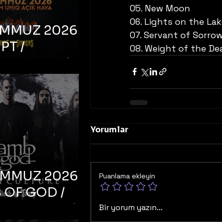
05. New Moon
06. Lights on the Lake
EMMUZ 2026 –
07. Servant of Sorro
PT /
08. Weight of the De
RUCTION /
S ‘N’
RS – İstanbul,
mum Uniq
hava
Yorumlar
EMMUZ 2026 –
Puanlama ekleyin
 OF GOD /
T CULTURE /
Bir yorum yazın...