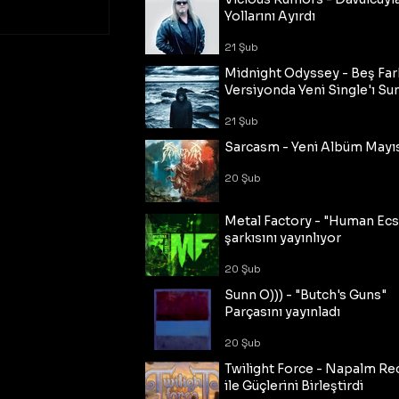
Yollarını Ayırdı
21 Şub
Midnight Odyssey - Beş Fark
Versiyonda Yeni Single'ı Su
21 Şub
Sarcasm - Yeni Albüm Mayı
20 Şub
Metal Factory - "Human Ecs
şarkısını yayınlıyor
20 Şub
Sunn O))) - "Butch's Guns"
Parçasını yayınladı
20 Şub
Twilight Force - Napalm Re
ile Güçlerini Birleştirdi