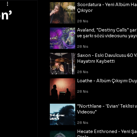
Scordatura - Yeni Albüm Ha
n’
Çıkıyor
28 Nis
Avaland, "Destiny Calls" şar
ve şarkı sözü videosunu yayı
28 Nis
Saxon - Eski Davulcusu 60 
Hayatını Kaybetti
28 Nis
Loathe - Albüm Çıkışını Du
28 Nis
"Northlane - 'Evian' Teklisi 
Videosu"
28 Nis
Hecate Enthroned - Yeni Şar