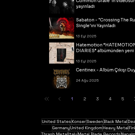
Common Grave"ın videosu
yayınladı
14 Eyl 2025
Sabaton - "Crossing The R
Single'ını Yayınladı
13 Eyl 2025
Hatemotion “HATEMOTIO
DIARIES” albümünden yeni t
13 Eyl 2025
Centinex - Albüm Çıkışı Du
24 Ağu 2025
1
2
3
4
5
United States
Konser
Sweden
Black Metal
Dea
Germany
United Kingdom
Heavy Metal
Fin
Thrash Metal
Italy
Metal Blade Records
Napal