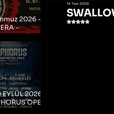
14 Tem 2009
SWALLOW
emmuz 2026 -
5 üzerinden NaN yıldı
ERA -
bul, Ataköy
a Arena
 EYLÜL 2026 –
PHORUS OPEN
METAL FEST