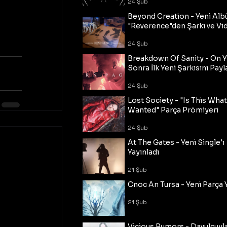
24 Şub
Beyond Creation - Yeni Alb
"Reverence"den Şarkı ve Vi
24 Şub
Breakdown Of Sanity - On Y
Sonra İlk Yeni Şarkısını Payl
24 Şub
Lost Society - "Is This Wha
Wanted" Parça Prömiyeri
24 Şub
At The Gates - Yeni Single'ı
Yayınladı
21 Şub
Cnoc An Tursa - Yeni Parça 
21 Şub
Vicious Rumors - Davulcuyl