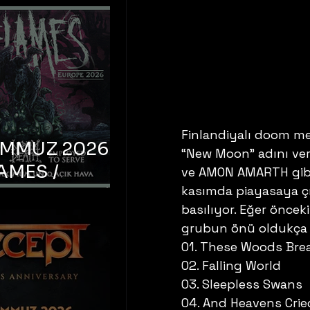
Finlandiyalı doom m
EMMUZ 2026 –
“New Moon” adını ver
AMES /
ve AMON AMARTH gibi i
kasımda piayasaya ç
LM DEATH /
basılıyor. Eğer öncek
OYED TO
grubun önü oldukça aç
 – İstanbul,
01. These Woods Brea
mum Uniq
02. Falling World
hava
03. Sleepless Swans
04. And Heavens Crie