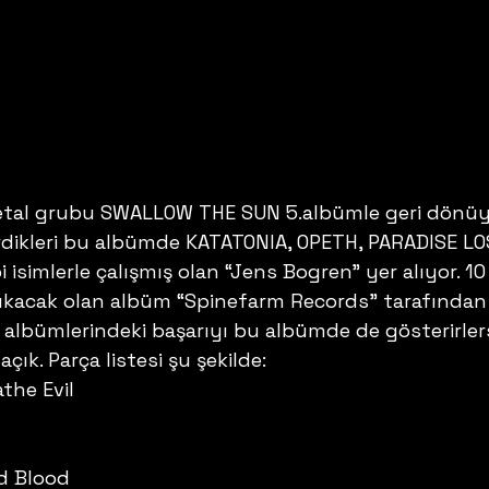
etal grubu SWALLOW THE SUN 5.albümle geri dönüyo
dikleri bu albümde KATATONIA, OPETH, PARADISE LO
simlerle çalışmış olan “Jens Bogren” yer alıyor. 10
ıkacak olan albüm “Spinefarm Records” tarafından
i albümlerindeki başarıyı bu albümde de gösterirler
ık. Parça listesi şu şekilde:
the Evil
d Blood