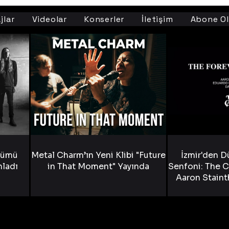
jlar
Videolar
Konserler
İletişim
Abone Ol
bümü
Metal Charm’ın Yeni Klibi "Future
İzmir'den D
nladı
in That Moment" Yayında
Senfoni: The C
Aaron Staint
Bride) ve The
Yen