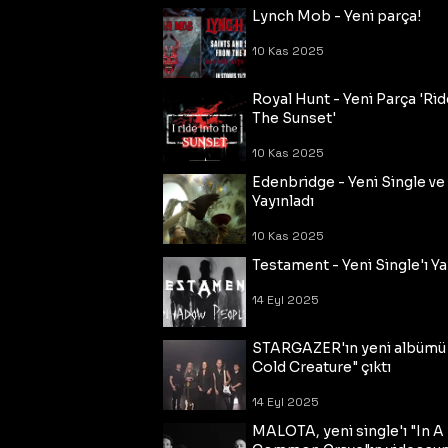
Lynch Mob - Yeni parça!
10 Kas 2025
Royal Hunt - Yeni Parça 'Rid
The Sunset'
10 Kas 2025
Edenbridge - Yeni Single ve
Yayınladı
10 Kas 2025
Testament - Yeni Single'ı Ya
14 Eyl 2025
STARGAZER'ın yeni albümü
Cold Creature" çıktı
14 Eyl 2025
MALOTA, yeni single'ı "In A