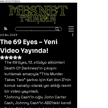
AW-11512718241
23 Nis 2023
The 69 Eyes – Yeni
Video Yayında!
5 üzerinden NaN yıldız
The 69 Eyes, 13. stüdyo albümleri 
Death Of Darkness’ın çıkışını 
kutlamak amacıyla “This Murder 
Takes Two” şarkısı için Kat Von D’nin 
konuk sanatçı olarak yer aldığı resmi 
bir video yayınladı. 
“Johnny Cash’in oğlu John Carter 
Cash, Johnny Cash’in ABD’deki kendi 