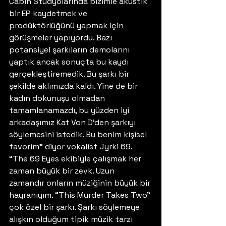
Cabin Stüdyolarında bizimle akustik 
bir EP kaydetmek ve 
prodüktörlüğünü yapmak için 
görüşmeler yapıyordu. Bazı 
potansiyel şarkıların demolarını 
yaptık ancak sonuçta bu kaydı 
gerçekleştiremedik. Bu şarkı bir 
şekilde aklımızda kaldı. Yine de bir 
kadın dokunuşu olmadan 
tamamlanamazdı, bu yüzden iyi 
arkadaşımız Kat Von D’den şarkıyı 
söylemesini istedik. Bu benim kişisel 
favorim” diyor vokalist Jyrki 69. 
“The 69 Eyes ekibiyle çalışmak her 
zaman büyük bir zevk. Uzun 
zamandır onların müziğinin büyük bir 
hayranıyım. “This Murder Takes Two” 
çok özel bir şarkı. Şarkı söylemeye 
alışkın olduğum tipik müzik tarzı 