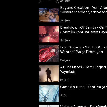
24 Şub
Beyond Creation - Yeni Alb
"Reverence"den Şarkı ve Vi
24 Şub
Breakdown Of Sanity - On Y
Sonra İlk Yeni Şarkısını Payl
24 Şub
Lost Society - "Is This Wha
Wanted" Parça Prömiyeri
24 Şub
At The Gates - Yeni Single'ı
Yayınladı
21 Şub
Cnoc An Tursa - Yeni Parça 
21 Şub
Vicious Rumors - Davulcuyl