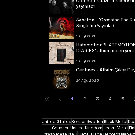
Common Grave"ın videosu
yayınladı
14 Eyl 2025
Sabaton - "Crossing The R
Single'ını Yayınladı
13 Eyl 2025
Hatemotion “HATEMOTIO
DIARIES” albümünden yeni t
13 Eyl 2025
Centinex - Albüm Çıkışı Du
24 Ağu 2025
1
2
3
4
5
United States
Konser
Sweden
Black Metal
Dea
Germany
United Kingdom
Heavy Metal
Fin
Thrash Metal
Italy
Metal Blade Records
Napal