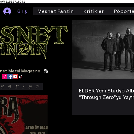
AW-11512718241
Giriş
Mesnet Fanzin
Kritikler
Röporta
net Metal Magazine
serler
ELDER Yeni Stüdyo Al
“Through Zero”yu Yayı