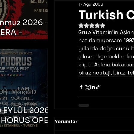
17 Ağu 2008
Turkish 
emmuz 2026 -
5 üzerinden NaN yıldı
ERA -
Grup Vitamin’in Aşkın
hatırlamıyorsam 1993
bul, Ataköy
yıllarda doğrusunu bi
a Arena
çıksın diye beklerdim
klipti. Aslına bakarsa
biraz nostaji, biraz
 EYLÜL 2026 –
PHORUS OPEN
Yorumlar
METAL FEST