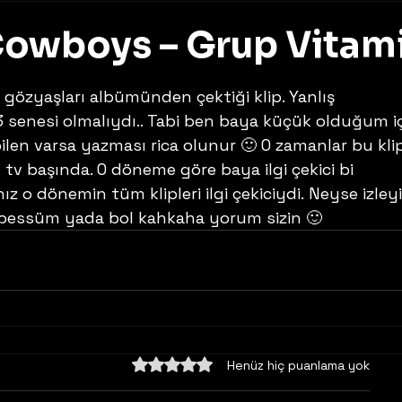
Cowboys – Grup Vitam
z
 gözyaşları albümünden çektiği klip. Yanlış 
 senesi olmalıydı.. Tabi ben baya küçük olduğum iç
len varsa yazması rica olunur 🙂 O zamanlar bu kli
 tv başında. O döneme göre baya ilgi çekici bi 
nız o dönemin tüm klipleri ilgi çekiciydi. Neyse izley
 tebessüm yada bol kahkaha yorum sizin 🙂
5 üzerinden 0 yıldız
Henüz hiç puanlama yok