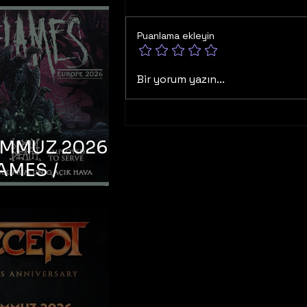
Puanlama ekleyin
Bir yorum yazın...
EMMUZ 2026 –
AMES /
LM DEATH /
OYED TO
 – İstanbul,
mum Uniq
hava