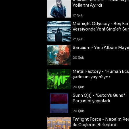
Yollarını Ayırdı
21 Şub
Midnight Odyssey - Beş Fark
Versiyonda Yeni Single'ı Su
21 Şub
Sarcasm - Yeni Albüm Mayı
20 Şub
Metal Factory - "Human Ecs
şarkısını yayınlıyor
20 Şub
Sunn O))) - "Butch's Guns"
Parçasını yayınladı
20 Şub
Twilight Force - Napalm Re
ile Güçlerini Birleştirdi