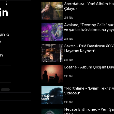
Scordatura - Yeni Albüm Ha
in
Çıkıyor
28 Nis
Avaland, "Destiny Calls" şar
ve şarkı sözü videosunu yayı
in o 
28 Nis
p 
Saxon - Eski Davulcusu 60 
Hayatını Kaybetti
in 
28 Nis
Loathe - Albüm Çıkışını Du
28 Nis
"Northlane - 'Evian' Teklisi 
Videosu"
28 Nis
Hecate Enthroned - Yeni Şar