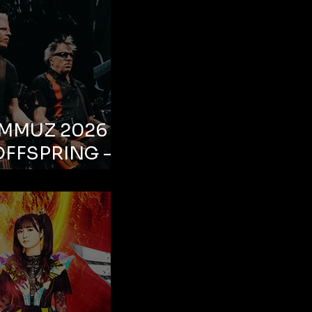
EMMUZ 2026 –
OFFSPRING –
ul, Life Park