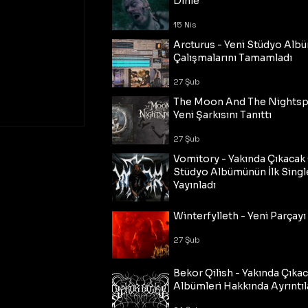
Dinle
15 Nis
Arcturus - Yeni Stüdyo Al
Çalışmalarını Tamamladı
27 Şub
The Moon And The Nightspi
Yeni Şarkısını Tanıttı
27 Şub
Vomitory - Yakında Çıkaca
Stüdyo Albümünün İlk Single
Yayınladı
27 Şub
Winterfylleth - Yeni Parçayı 
27 Şub
Bekor Qilish - Yakında Çıka
Albümleri Hakkında Ayrıntıl