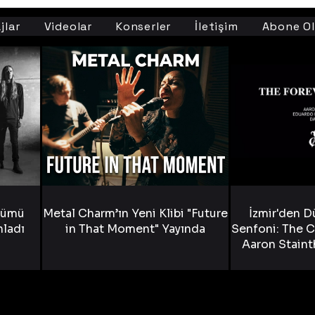
jlar
Videolar
Konserler
İletişim
Abone Ol
bümü
Metal Charm’ın Yeni Klibi "Future
İzmir'den D
nladı
in That Moment" Yayında
Senfoni: The C
Aaron Staint
Bride) ve The
Yen