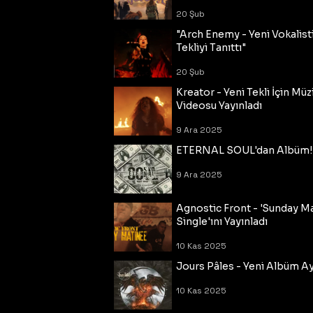
20 Şub
"Arch Enemy - Yeni Vokalisti
Tekliyi Tanıttı"
20 Şub
Kreator - Yeni Tekli İçin Müz
Videosu Yayınladı
9 Ara 2025
ETERNAL SOUL'dan Albüm!
9 Ara 2025
Agnostic Front - 'Sunday M
Single'ını Yayınladı
10 Kas 2025
Jours Pâles - Yeni Albüm Ayr
10 Kas 2025