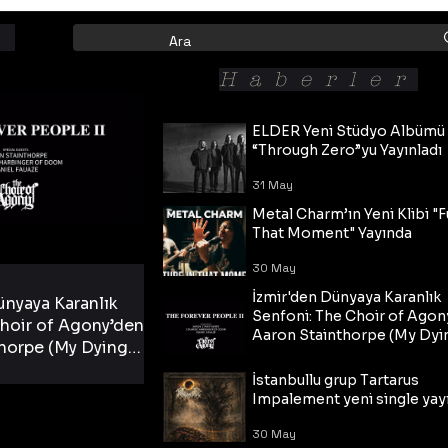
Haberler
ELDER Yeni Stüdyo Albümü
“Through Zero”yu Yayınladı
31 May
Metal Charm’ın Yeni Klibi "F
That Moment" Yayında
30 May
İzmir'den Dünyaya Karanlık
ünyaya Karanlık
Senfoni: The Choir of Agon
hoir of Agony’den
Aaron Stainthorpe (My Dyi
horpe (My Dying
Bride) ve The Cross Eşliğin
 Cross Eşliğinde
30 May
Tekli!
İstanbullu grup Tartarus
i Tekli!
Impalement yeni single yayı
30 May