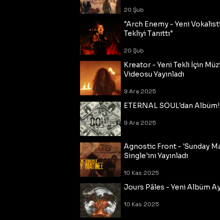
20 Şub
"Arch Enemy - Yeni Vokalisti
Tekliyi Tanıttı"
20 Şub
Kreator - Yeni Tekli İçin Müz
Videosu Yayınladı
9 Ara 2025
ETERNAL SOUL'dan Albüm!
9 Ara 2025
Agnostic Front - 'Sunday M
Single'ını Yayınladı
10 Kas 2025
Jours Pâles - Yeni Albüm Ayr
10 Kas 2025