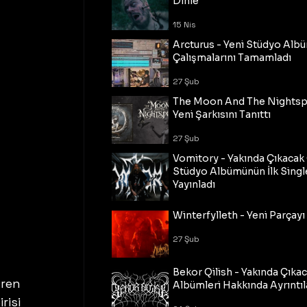
Dinle
15 Nis
Arcturus - Yeni Stüdyo Al
Çalışmalarını Tamamladı
27 Şub
The Moon And The Nightspi
Yeni Şarkısını Tanıttı
27 Şub
Vomitory - Yakında Çıkaca
Stüdyo Albümünün İlk Single
Yayınladı
27 Şub
Winterfylleth - Yeni Parçayı 
27 Şub
Bekor Qilish - Yakında Çıka
üren 
Albümleri Hakkında Ayrıntıl
risi 