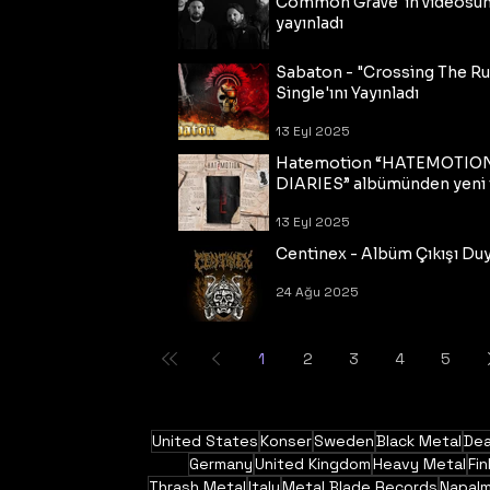
Common Grave"ın videosu
yayınladı
14 Eyl 2025
Sabaton - "Crossing The R
Single'ını Yayınladı
13 Eyl 2025
Hatemotion “HATEMOTIO
DIARIES” albümünden yeni t
13 Eyl 2025
Centinex - Albüm Çıkışı Du
24 Ağu 2025
1
2
3
4
5
United States
Konser
Sweden
Black Metal
Dea
Germany
United Kingdom
Heavy Metal
Fin
Thrash Metal
Italy
Metal Blade Records
Napal