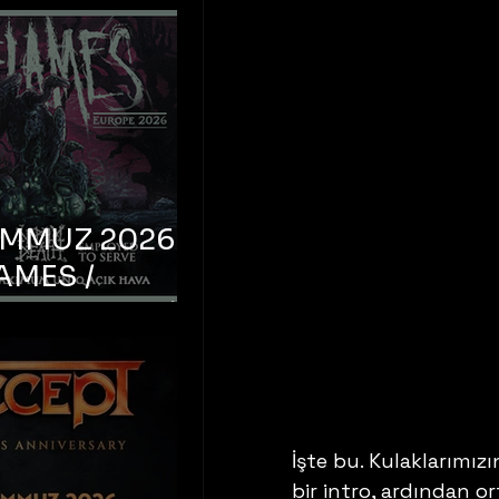
EMMUZ 2026 –
AMES /
LM DEATH /
OYED TO
 – İstanbul,
mum Uniq
hava
İşte bu. Kulaklarımızı
bir intro, ardından o