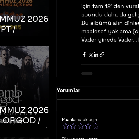
için tam 12′ den vur
soundu daha da gelişt
EMMUZ 2026 –
Bu albümü alın dinley
PT /
maalesef yok ama (o 
RUCTION /
Vader yinede Vader… 
S ‘N’
RS – İstanbul,
mum Uniq
hava
Yorumlar
EMMUZ 2026 –
 OF GOD /
Puanlama ekleyin
T CULTURE /