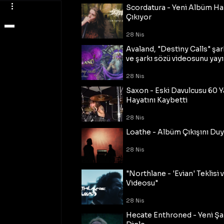
Scordatura - Yeni Albüm Ha
 –
Çıkıyor
28 Nis
Avaland, "Destiny Calls" şar
ve şarkı sözü videosunu yayı
28 Nis
Saxon - Eski Davulcusu 60 
Hayatını Kaybetti
28 Nis
Loathe - Albüm Çıkışını Du
28 Nis
"Northlane - 'Evian' Teklisi 
Videosu"
28 Nis
Hecate Enthroned - Yeni Şar