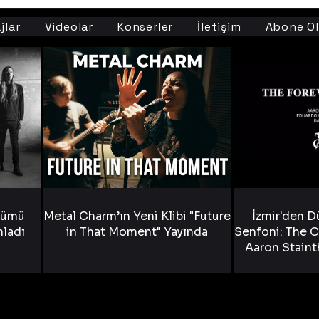
jlar
Videolar
Konserler
İletişim
Abone Ol
bümü
Metal Charm’ın Yeni Klibi "Future
İzmir'den D
nladı
in That Moment" Yayında
Senfoni: The C
Aaron Staint
Bride) ve The
Yen