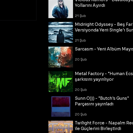
Yollarını Ayırdı
21 Şub
Midnight Odyssey - Beş Fark
Versiyonda Yeni Single'ı Su
21 Şub
Sarcasm - Yeni Albüm Mayı
20 Şub
Metal Factory - "Human Ecs
şarkısını yayınlıyor
20 Şub
Sunn O))) - "Butch's Guns"
Parçasını yayınladı
20 Şub
Twilight Force - Napalm Re
ile Güçlerini Birleştirdi