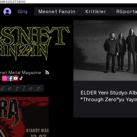
AW-11512718241
Giriş
Mesnet Fanzin
Kritikler
Röporta
net Metal Magazine
serler
ELDER Yeni Stüdyo Al
“Through Zero”yu Yayı