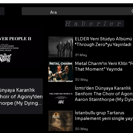
Haberler
ELDER Yeni Stüdyo Albümü
“Through Zero”yu Yayınladı
31 May
Metal Charm’ın Yeni Klibi "F
That Moment" Yayında
30 May
İzmir'den Dünyaya Karanlık
ünyaya Karanlık
Senfoni: The Choir of Agon
hoir of Agony’den
Aaron Stainthorpe (My Dyi
horpe (My Dying
Bride) ve The Cross Eşliğin
 Cross Eşliğinde
30 May
Tekli!
İstanbullu grup Tartarus
i Tekli!
Impalement yeni single yayı
30 May