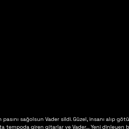
n pasını sağolsun Vader sildi. Güzel, insanı alıp göt
rta tempoda giren gitarlar ve Vader… Yeni dinleyen bi