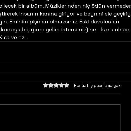
abilecek bir albüm. Müziklerinden hiç ödün vermeden
irerek insanın kanına giriyor ve beynini ele geçiriyo
in. Eminim pişman olmazsınız. Eski davulcuları 
konuya hiç girmeyelim isterseniz) ne olursa olsun 
Kısa ve öz…
5 üzerinden 0 yıldız
Henüz hiç puanlama yok