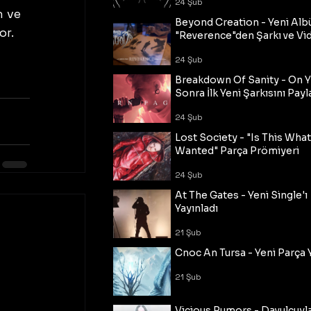
24 Şub
 ve 
Beyond Creation - Yeni Alb
r. 
"Reverence"den Şarkı ve Vi
24 Şub
Breakdown Of Sanity - On Y
Sonra İlk Yeni Şarkısını Payl
24 Şub
Lost Society - "Is This Wha
Wanted" Parça Prömiyeri
24 Şub
At The Gates - Yeni Single'ı
Yayınladı
21 Şub
Cnoc An Tursa - Yeni Parça 
21 Şub
Vicious Rumors - Davulcuyl