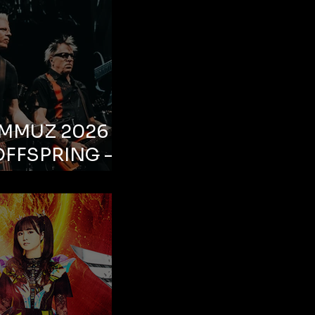
EMMUZ 2026 –
OFFSPRING –
ul, Life Park