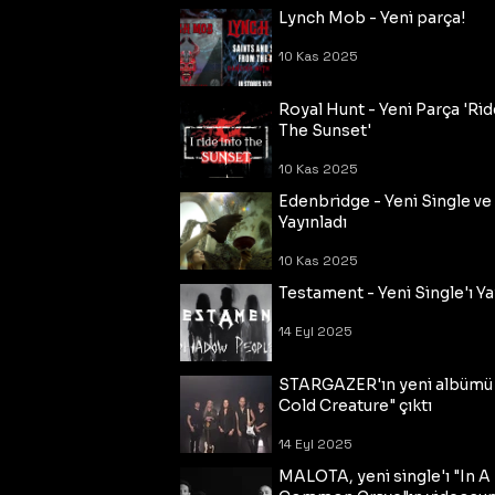
Lynch Mob - Yeni parça!
10 Kas 2025
Royal Hunt - Yeni Parça 'Rid
The Sunset'
10 Kas 2025
Edenbridge - Yeni Single ve
Yayınladı
10 Kas 2025
Testament - Yeni Single'ı Ya
14 Eyl 2025
STARGAZER'ın yeni albümü
Cold Creature" çıktı
14 Eyl 2025
MALOTA, yeni single'ı "In A