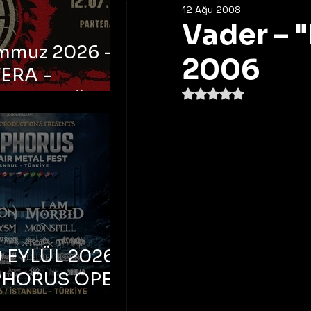
12 Ağu 2008
Vader – 
emmuz 2026 -
2006
ERA -
5 üzerinden NaN yıldı
bul, Ataköy
a Arena
 EYLÜL 2026 –
PHORUS OPEN
METAL FEST