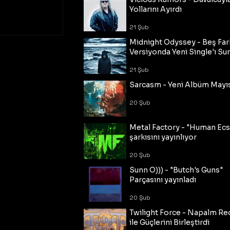
Yollarını Ayırdı
21 Şub
Midnight Odyssey - Beş Fark
Versiyonda Yeni Single'ı Su
21 Şub
Sarcasm - Yeni Albüm Mayı
20 Şub
Metal Factory - "Human Ecs
şarkısını yayınlıyor
20 Şub
Sunn O))) - "Butch's Guns"
Parçasını yayınladı
20 Şub
Twilight Force - Napalm Re
ile Güçlerini Birleştirdi