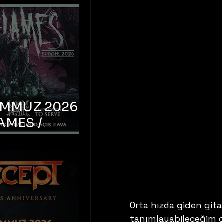
EMMUZ 2026 –
AMES /
LM DEATH /
OYED TO
 – İstanbul,
mum Uniq
hava
Orta hızda giden gita
tanımlayabileceğim gr