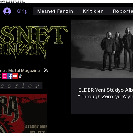
AW-11512718241
Giriş
Mesnet Fanzin
Kritikler
Röporta
net Metal Magazine
serler
ELDER Yeni Stüdyo Al
“Through Zero”yu Yayı