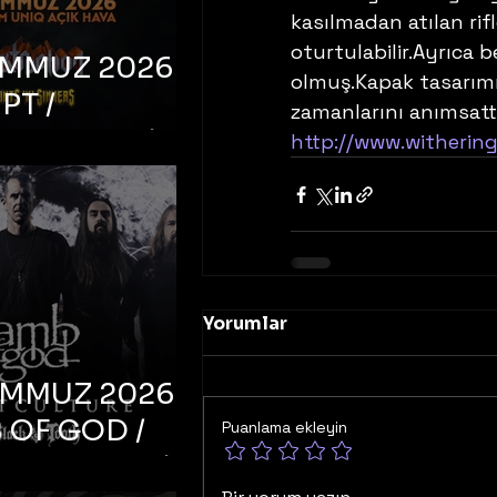
kasılmadan atılan rifl
oturtulabilir.Ayrıca 
EMMUZ 2026 –
olmuş.Kapak tasarımı 
PT /
zamanlarını anımsatt
RUCTION /
http://www.withering
S ‘N’
RS – İstanbul,
mum Uniq
hava
Yorumlar
EMMUZ 2026 –
 OF GOD /
Puanlama ekleyin
T CULTURE /