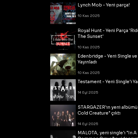
Lynch Mob - Yeni parça!
10 Kas 2025
Royal Hunt - Yeni Parça 'Rid
The Sunset'
10 Kas 2025
Edenbridge - Yeni Single ve
Yayınladı
10 Kas 2025
Testament - Yeni Single'ı Ya
14 Eyl 2025
STARGAZER'ın yeni albümü
Cold Creature" çıktı
14 Eyl 2025
MALOTA, yeni single'ı "In A