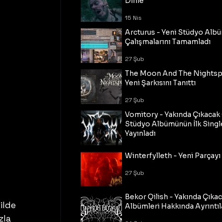
Dinle
15 Nis
Arcturus - Yeni Stüdyo Al
Çalışmalarını Tamamladı
27 Şub
The Moon And The Nightspi
Yeni Şarkısını Tanıttı
27 Şub
Vomitory - Yakında Çıkaca
Stüdyo Albümünün İlk Single
Yayınladı
27 Şub
Winterfylleth - Yeni Parçayı 
27 Şub
Bekor Qilish - Yakında Çıka
ilde 
Albümleri Hakkında Ayrıntıl
zla 