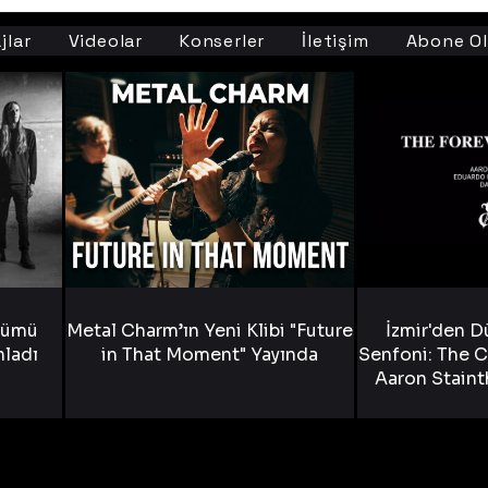
jlar
Videolar
Konserler
İletişim
Abone Ol
bümü
Metal Charm’ın Yeni Klibi "Future
İzmir'den D
nladı
in That Moment" Yayında
Senfoni: The C
Aaron Staint
Bride) ve The
Yen