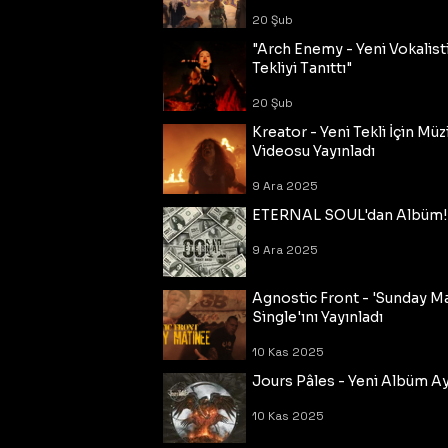
20 Şub
"Arch Enemy - Yeni Vokalisti
Tekliyi Tanıttı"
20 Şub
Kreator - Yeni Tekli İçin Müz
Videosu Yayınladı
9 Ara 2025
ETERNAL SOUL'dan Albüm!
9 Ara 2025
Agnostic Front - 'Sunday M
Single'ını Yayınladı
10 Kas 2025
Jours Pâles - Yeni Albüm Ayr
10 Kas 2025