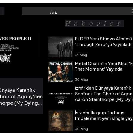
Haberler
ELDER Yeni Stüdyo Albümü
“Through Zero”yu Yayınladı
31 May
Metal Charm’ın Yeni Klibi "F
That Moment" Yayında
30 May
İzmir'den Dünyaya Karanlık
ünyaya Karanlık
Senfoni: The Choir of Agon
hoir of Agony’den
Aaron Stainthorpe (My Dyi
horpe (My Dying
Bride) ve The Cross Eşliğin
 Cross Eşliğinde
30 May
Tekli!
İstanbullu grup Tartarus
i Tekli!
Impalement yeni single yayı
30 May