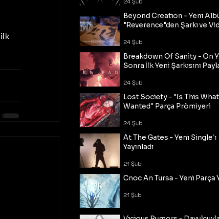
24 Şub
Beyond Creation - Yeni Alb
"Reverence"den Şarkı ve Vi
lk 
24 Şub
Breakdown Of Sanity - On Y
Sonra İlk Yeni Şarkısını Payl
24 Şub
Lost Society - "Is This Wha
Wanted" Parça Prömiyeri
24 Şub
At The Gates - Yeni Single'ı
Yayınladı
21 Şub
Cnoc An Tursa - Yeni Parça 
21 Şub
Vicious Rumors - Davulcuyl