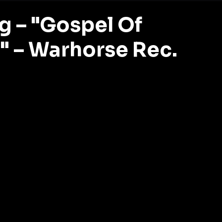
g – "Gospel Of
 – Warhorse Rec.
z