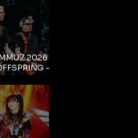
EMMUZ 2026 –
OFFSPRING –
ul, Life Park