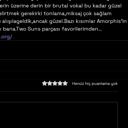
erin üzerine derin bir brutal vokal bu kadar güzel 
belirtmek gerekirki tonlama,miksaj çok sağlam 
alışılageldik,ancak güzel.Bazı kısımlar Amorphis’in i
ı bana.Two Suns parçası favorilerimden… 
.org/
5 üzerinden 0 yıldız
Henüz hiç puanlama yok