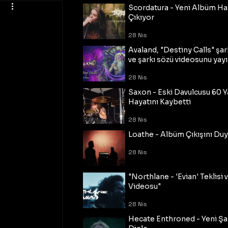
Scordatura - Yeni Albüm Ha
Çıkıyor
28 Nis
Avaland, "Destiny Calls" şar
ve şarkı sözü videosunu yayı
28 Nis
Saxon - Eski Davulcusu 60 
Hayatını Kaybetti
28 Nis
Loathe - Albüm Çıkışını Du
28 Nis
"Northlane - 'Evian' Teklisi 
Videosu"
28 Nis
Hecate Enthroned - Yeni Şar