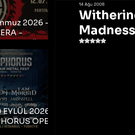
14 Ağu 2008
Witherin
emmuz 2026 -
Madness"
ERA -
5 üzerinden NaN yıldı
bul, Ataköy
a Arena
 EYLÜL 2026 –
PHORUS OPEN
METAL FEST