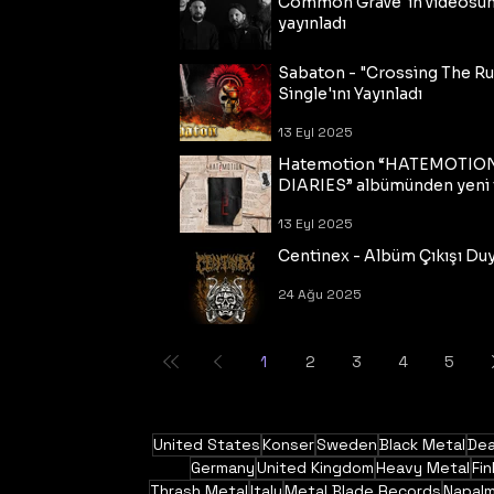
Common Grave"ın videosu
yayınladı
14 Eyl 2025
Sabaton - "Crossing The R
Single'ını Yayınladı
13 Eyl 2025
Hatemotion “HATEMOTIO
DIARIES” albümünden yeni t
13 Eyl 2025
Centinex - Albüm Çıkışı Du
24 Ağu 2025
1
2
3
4
5
United States
Konser
Sweden
Black Metal
Dea
Germany
United Kingdom
Heavy Metal
Fin
Thrash Metal
Italy
Metal Blade Records
Napal