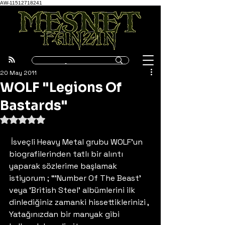
AW-11512718241
20 May 2011
WOLF "Legions Of
Bastards"
5 üzerinden NaN yıldız
 İsveçli Heavy Metal grubu WOLF’un 
biografilerinden tatlı bir alıntı 
yaparak sözlerime başlamak 
istiyorum ; “‘Number Of The Beast’ 
veya ‘British Steel’ albümlerini ilk 
dinlediğiniz zamanki hissettiklerinizi , 
Yatağınızdan bir manyak gibi 