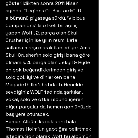
gösterildikten sonra 2011 Nisan 
ayında  “Legions Of Bastards”  6. 
albümünü piyasaya sürdü. ‘Vicious 
Companions’ la öfkeli bir açılış 
yapan Wolf , 2. parça olan Skull 
Crusher için ise yılın resmi kafa 
sallama marşı olarak ilan ediyor. Ama 
Skull Crusher’ın solo girişi bana göre 
olmamış. 4. parça olan Jekyll & Hyde 
en çok beğendiklerimden giriş ve 
solo çok iyi ve dinlerken bana 
Megadeth lier’ı hatırlattı. Genelde 
sevdiğiniz WOLF tadında şarkılar , 
vokal, solo ve öfkeli sound içeren 
diğer parçalar da hemen gönlünüzde 
baş yere oturacak.
Hemen Albüm kapaklarını hala 
Thomas Holm’un yaptığını belirtmek 
istedim. Son olarak Wolf bu albümün 