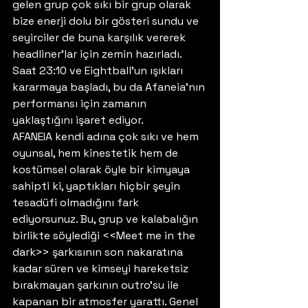
gelen grup çok sıkı bir grup olarak 
bize enerji dolu bir gösteri sundu ve 
seyirciler de buna karşılık vererek 
headliner’lar için zemin hazırladı.
Saat 23:10 ve Eightball’un ışıkları 
kararmaya başladı, bu da Afaneia’nın 
performansı için zamanın 
yaklaştığını işaret ediyor.  
AFANEIA kendi adına çok sıkı ve hem 
oyunsal, hem kinestetik hem de 
kostümsel olarak öyle bir kimyaya 
sahipti ki, yaptıkları hiçbir şeyin 
tesadüfi olmadığını fark 
ediyorsunuz. Bu, grup ve kalabalığın 
birlikte söylediği <<Meet me in the 
dark>> şarkısının son nakaratına 
kadar süren ve kimseyi hareketsiz 
bırakmayan şarkının outro’su ile 
kapanan bir atmosfer yarattı. Genel 