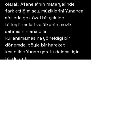
olarak, Afaneia’nın materyalinde 
fark ettiğim şey, müziklerini Yunanca 
sözlerle çok özel bir şekilde 
birleştirmeleri ve ülkenin müzik 
sahnesinin ana dilin 
kullanılmamasına yöneldiği bir 
dönemde, böyle bir hareket 
kesinlikle Yunan yeraltı dalgası için 
bir destek. 
Fotoğraflar: Lida Katsanou 
Makis Karantonas 
#konser
#Yunanistan