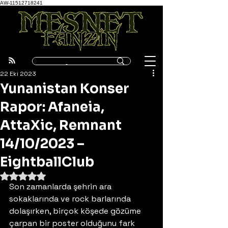
AW-11512718241
22 Eki 2023
Yunanistan Konser
Rapor: Afaneia,
AttaXic, Remnant
14/10/2023 –
EightballClub
5 üzerinden NaN yıldız
Son zamanlarda şehrin ara 
sokaklarında ve rock barlarında 
dolaşırken, birçok köşede gözüme 
çarpan bir poster olduğunu fark 