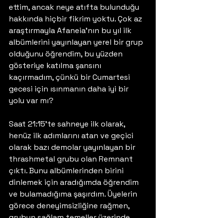
ettim, ancak neye atıfta bulunduğu 
hakkında hiçbir fikrim yoktu. Çok az 
araştırmayla Afaneia’nın bu yıl ilk 
albümlerini yayınlayan yerel bir grup 
olduğunu öğrendim, bu yüzden 
gösteriye katılma şansını 
kaçırmadım, çünkü bir Cumartesi 
gecesi için ısınmanın daha iyi bir 
yolu var mı? 
Saat 21:15’te sahneye ilk olarak, 
henüz ilk adımlarını atan ve geçici 
olarak bazı demolar yayınlayan bir 
thrashmetal grubu olan Remnant 
çıktı. Bunu albümlerinden birini 
dinlemek için aradığımda öğrendim 
ve bulamadığıma şaşırdım. Üyelerin 
görece deneyimsizliğine rağmen, 
grubun sağlam temeller üzerinde 