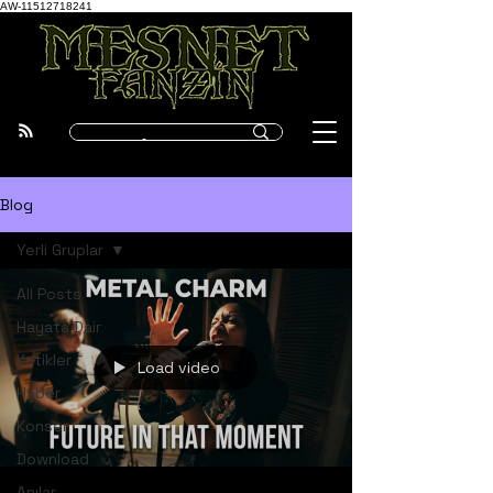
AW-11512718241
Blog
Yerli Gruplar
All Posts
Hayata Dair
Kritikler
Load video
Haber
Konser
Download
Anılar