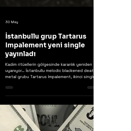
30 May
İstanbullu grup Tartarus
Impalement yeni single
yayınladı
Kadim ritüellerin gölgesinde karanlık yeniden
uyanıyor… İstanbullu melodic blackened death
metal grubu Tartarus Impalement, ikinci single’ı
“Mephistophelean Tragedy” ile dinleyiciyi
yasak çağrıların, yozlaşmış arzuların ve geri
dönüşü olmayan bir uyanışın içine sürüklüyor. 29
Mayıs itibariyle tüm dijital platformlarda
yayında! “Mephistophelean Tragedy”,