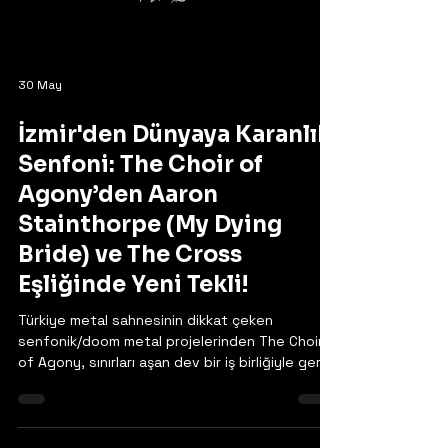
30 May
İzmir'den Dünyaya Karanlık
Senfoni: The Choir of
Agony’den Aaron
Stainthorpe (My Dying
Bride) ve The Cross
Eşliğinde Yeni Tekli!
Türkiye metal sahnesinin dikkat çeken
senfonik/doom metal projelerinden The Choir
of Agony, sınırları aşan dev bir iş birliğiyle geri
döndü. Grup; doom metal türünün kurucu
babalarından My Dying Bride’ın ikonik vokalisti
Aaron Stainthorpe ve Brezilyalı doom metal
öncüsü The Cross ile güçlerini birleştirerek