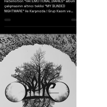
13 Eyl 2025
Hatemotion
“HATEMOTIONAL DIARIES”
albümünden yeni tekli
Hatemotion “HATEMOTIONAL DIARIES” albüm
çalışmasının altıncı teklisi “MY BLINDED
NIGHTMARE” ile Karşınızda ! Grup Kasım ve
Aralık...