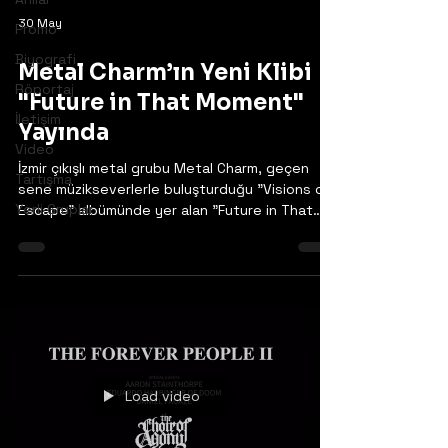
30 May
Promo
Biyografi
Metal Charm’ın Yeni Klibi
Röportaj
"Future in That Moment"
İletişim
Yayında
Video
İzmir çıkışlı metal grubu Metal Charm, geçen
Tartışma
sene müzikseverlerle buluşturduğu "Visions of
Yerli Gruplar
Escape" albümünde yer alan "Future in That
Moment" şarkısı için hazırladığı video klibi
yayınladı. Grup, geçtiğimiz yıl diskografilerine
kazandırdıkları "Visions of Escape" albümünün
dikkat çeken hitlerinden "Future in That
Moment"ı bir video kliple taçlandırmış oldu.
Albümün yayınlanmasının ardından gelen bu klip,
şarkının barındırdığı melodik ve agresif
atmosferi görsel bir temayla de
Load video