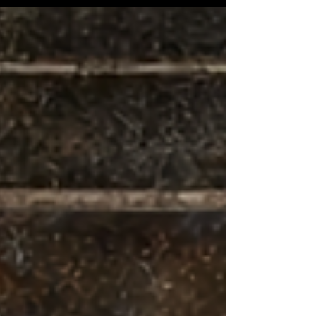
"The Forever People II" adlı yeni single’ını tüm
dijital platformlarda dinleyicilerin beğenisine
sundu. Karanlık, melodik ve katmanlı
atmosferiyle tanınan İzmir çıkışlı Th