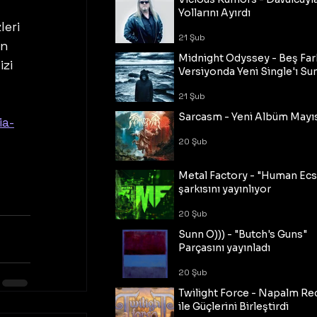
Yollarını Ayırdı
eri 
21 Şub
n 
Midnight Odyssey - Beş Fark
zi 
Versiyonda Yeni Single'ı Su
21 Şub
Sarcasm - Yeni Albüm Mayı
ia-
20 Şub
Metal Factory - "Human Ecs
şarkısını yayınlıyor
20 Şub
Sunn O))) - "Butch's Guns"
Parçasını yayınladı
20 Şub
Twilight Force - Napalm Re
ile Güçlerini Birleştirdi