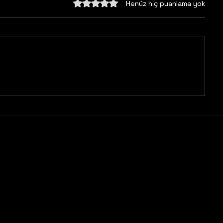
5 üzerinden 0 yıldız
Henüz hiç puanlama yok