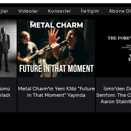
jlar
Videolar
Konserler
İletişim
Abone Ol
bümü
Metal Charm’ın Yeni Klibi "Future
İzmir'den D
nladı
in That Moment" Yayında
Senfoni: The C
Aaron Staint
Bride) ve The
Yen