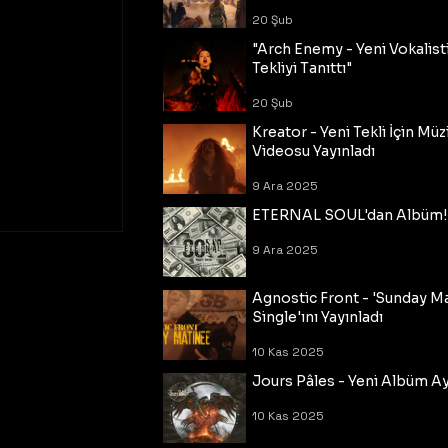
20 Şub
"Arch Enemy - Yeni Vokalisti
Tekliyi Tanıttı"
20 Şub
Kreator - Yeni Tekli İçin Müz
Videosu Yayınladı
9 Ara 2025
ETERNAL SOUL'dan Albüm!
9 Ara 2025
Agnostic Front - 'Sunday M
Single'ını Yayınladı
10 Kas 2025
Jours Pâles - Yeni Albüm Ayr
10 Kas 2025