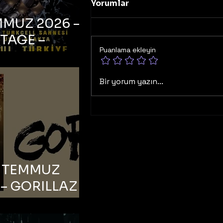
Yorumlar
MMUZ 2026 –
TAGE –
Puanlama ekleyin
bul, Zorlu PSM
ell Sahnesi
Bir yorum yazın...
6 TEMMUZ
– GORILLAZ –
bul, Bonus
orman