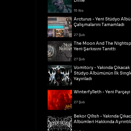
Dinle
15 Nis
Arcturus - Yeni Stüdyo Al
Çalışmalarını Tamamladı
27 Şub
The Moon And The Nightspi
Yeni Şarkısını Tanıttı
27 Şub
Vomitory - Yakında Çıkaca
Stüdyo Albümünün İlk Single
Yayınladı
27 Şub
Winterfylleth - Yeni Parçayı 
27 Şub
Bekor Qilish - Yakında Çıka
Albümleri Hakkında Ayrıntıl