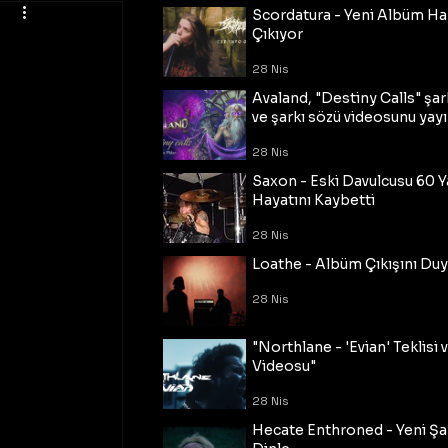
Scordatura - Yeni Albüm Ha
Çıkıyor
28 Nis
Avaland, "Destiny Calls" şar
ve şarkı sözü videosunu yayı
28 Nis
Saxon - Eski Davulcusu 60 
Hayatını Kaybetti
28 Nis
Loathe - Albüm Çıkışını Du
28 Nis
"Northlane - 'Evian' Teklisi 
Videosu"
28 Nis
Hecate Enthroned - Yeni Şar