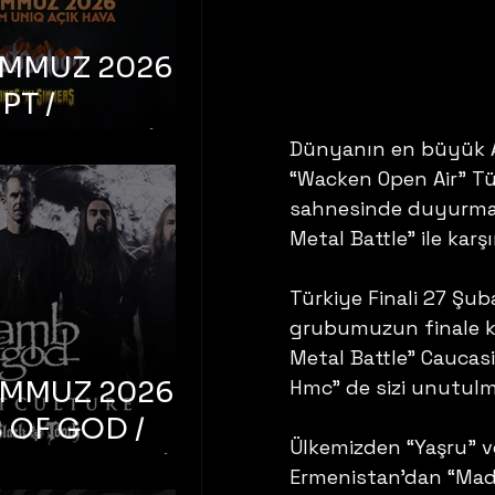
EMMUZ 2026 –
PT /
RUCTION /
Dünyanın en büyük Aç
S ‘N’
“Wacken Open Air” T
RS – İstanbul,
sahnesinde duyurmak 
Metal Battle” ile karş
mum Uniq
hava
Türkiye Finali 27 Şuba
grubumuzun finale k
Metal Battle” Caucas
EMMUZ 2026 –
Hmc” de sizi unutulm
 OF GOD /
Ülkemizden “Yaşru” v
T CULTURE /
Ermenistan’dan “Mad N