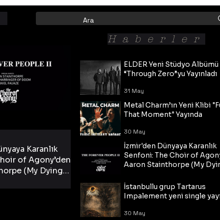
Haberler
ELDER Yeni Stüdyo Albümü
“Through Zero”yu Yayınladı
31 May
Metal Charm’ın Yeni Klibi "F
That Moment" Yayında
30 May
İzmir'den Dünyaya Karanlık
ünyaya Karanlık
Senfoni: The Choir of Agon
hoir of Agony’den
Aaron Stainthorpe (My Dyi
horpe (My Dying
Bride) ve The Cross Eşliğin
 Cross Eşliğinde
30 May
Tekli!
İstanbullu grup Tartarus
i Tekli!
Impalement yeni single yayı
30 May