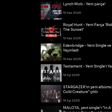
Lynch Mob - Yeni parça!
10 Kas 2025
Royal Hunt - Yeni Parça 'Rid
The Sunset'
10 Kas 2025
Edenbridge - Yeni Single ve
Yayınladı
10 Kas 2025
Testament - Yeni Single'ı Ya
14 Eyl 2025
STARGAZER'ın yeni albümü
Cold Creature" çıktı
14 Eyl 2025
MALOTA, yeni single'ı "In A