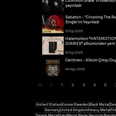
Common Grave"ın videosu
yayınladı
14 Eyl 2025
Sabaton - "Crossing The R
Single'ını Yayınladı
13 Eyl 2025
Hatemotion “HATEMOTIO
DIARIES” albümünden yeni t
13 Eyl 2025
Centinex - Albüm Çıkışı Du
24 Ağu 2025
1
2
3
4
5
United States
Konser
Sweden
Black Metal
Dea
Germany
United Kingdom
Heavy Metal
Fin
Thrash Metal
Italy
Metal Blade Records
Napal