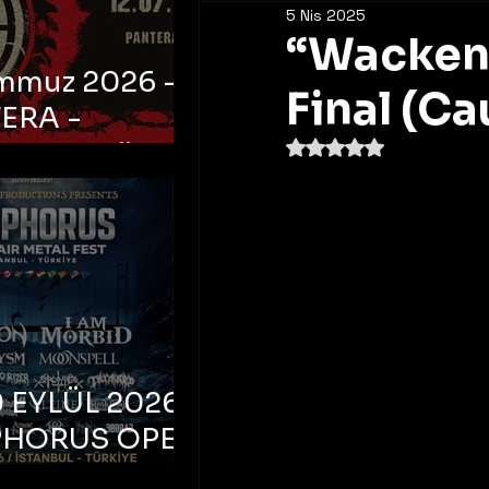
5 Nis 2025
“Wacken 
emmuz 2026 -
Final (C
ERA -
5 üzerinden NaN yıldı
bul, Ataköy
a Arena
 EYLÜL 2026 –
PHORUS OPEN
METAL FEST