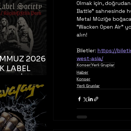
K TOOTH –
Olmak için, doğrudan
bul, Bonus
Battle” sahnesinde hü
Metal Müziğe boğacağ
orman
“Wacken Open Air” y
alın!
Biletler: 
https://bilet
EMMUZ 2026 –
west-asia/
Konser
Yerli Gruplar
K LABEL
Haber
TY – İstanbul,
Konser
çiftlik Park
Yerli Gruplar