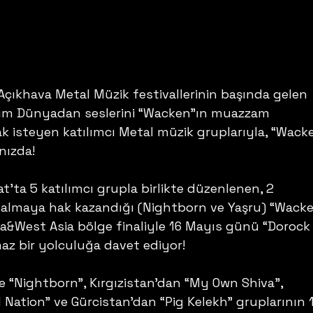
ıkhava Metal Müzik festivallerinin başında gelen 
üm Dünyadan seslerini “Wacken”ın muazzam 
isteyen katılımcı Metal müzik gruplarıyla, “Wack
ınızda!
t’ta 5 katılımcı grupla birlikte düzenlenen, 2 
almaya hak kazandığı (Nightborn ve Yaşru) “Wacke
ia&West Asia bölge finaliyle 16 Mayıs günü “Dorock
az bir yolculuğa davet ediyor!
e “Nightborn”, Kırgızistan’dan “My Own Shiva”, 
ation” ve Gürcistan’dan “Pig Kelekh” gruplarının 1