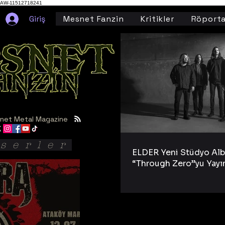
AW-11512718241
Giriş
Mesnet Fanzin
Kritikler
Röporta
net Metal Magazine
serler
ELDER Yeni Stüdyo Al
“Through Zero”yu Yayı