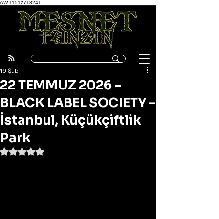
AW-11512718241
19 Şub
22 TEMMUZ 2026 –
BLACK LABEL SOCIETY –
İstanbul, Küçükçiftlik
Park
5 üzerinden NaN yıldız