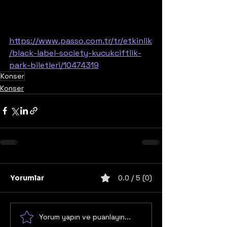
https://www.passo.com.tr/tr/etkinlik
/black-label-society-kucukciftlik-
park-biletleri/10474319
Konser
Konser
Yorumlar
0.0 / 5 (0)
Yorum yapın ve puanlayın...