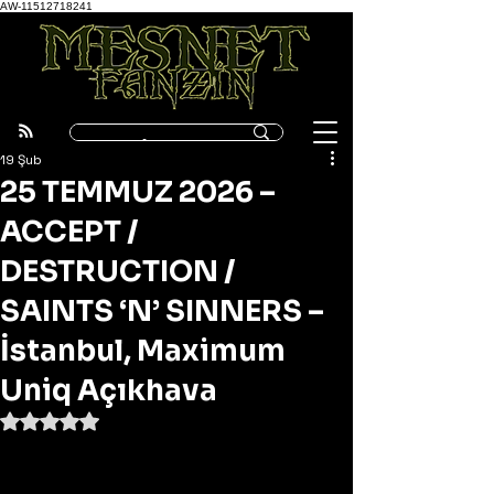
AW-11512718241
19 Şub
25 TEMMUZ 2026 –
ACCEPT /
DESTRUCTION /
SAINTS ‘N’ SINNERS –
İstanbul, Maximum
Uniq Açıkhava
5 üzerinden NaN yıldız