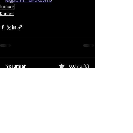
Mypb4mTGRuxcwY3
Konser
Konser
Yorumlar
0.0 / 5 (0)
Yorum yapın ve puanlayın...
United States
Konser
Sweden
Black Metal
Death Metal
Germany
United Kingdom
Heavy Metal
Finland