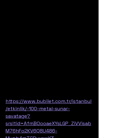
https://www.bubilet.com.tr/istanbul
/etkinlik/-100-metal-sunar-
savatage?
srsltid=AfmBOooaeXYsLGP_ZiVVisab
M76hFo2KV6Q8U486-