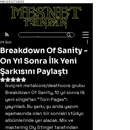
AW-11512718241
24 Şub
Breakdown Of Sanity -
On Yıl Sonra İlk Yeni
Şarkısını Paylaştı
5 üzerinden NaN yıldız
İsviçreli metalcore/deathcore grubu 
Breakdown Of Sanity, 10 yıl sonra ilk 
yeni single'ları "Torn Pages"ı 
yayınladı. Bu şarkı, şu anda yapım 
aşamasında olan bir sonraki stüdyo 
albümlerinde yer alacak. Mix ve 
mastering Oly Stingel tarafından 