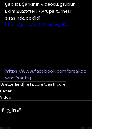
yapıldı. Şarkının videosu, grubun 
Ekim 2025'teki Avrupa turnesi 
sırasında çekildi.
https://youtu.be/Q05mx4wg0Kw
https://www.facebook.com/breakdo
wnofsanity
Switzerland
metalcore/deathcore
Haber
Video