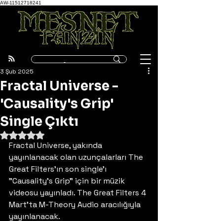
AW-11512718241
3 Şub 2025
Fractal Universe -
'Causality's Grip'
Single Çıktı
5 üzerinden NaN yıldız
Fractal Universe, yakında 
yayınlanacak olan uzunçalarları The 
Great Filters'ın son single'ı 
"Causality's Grip" için bir müzik 
videosu yayınladı. The Great Filters 4 
Mart'ta M-Theory Audio aracılığıyla 
yayınlanacak.