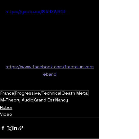
https://youtu.be/8lVrlXAjHfU
https://www.facebook.com/fractalunivers
eband
France
Progressive/Technical Death Metal
M-Theory Audio
Grand Est
Nancy
Haber
Video