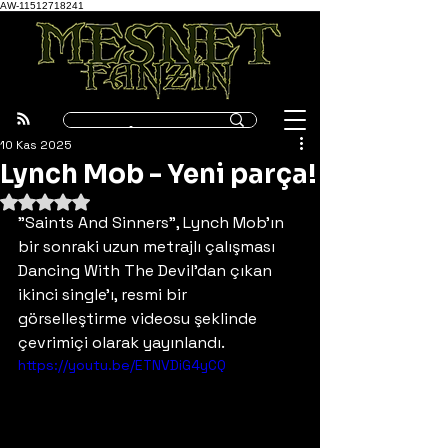
AW-11512718241
10 Kas 2025
Lynch Mob - Yeni parça!
5 üzerinden NaN yıldız
"Saints And Sinners", Lynch Mob'ın 
bir sonraki uzun metrajlı çalışması 
Dancing With The Devil'dan çıkan 
ikinci single'ı, resmi bir 
görselleştirme videosu şeklinde 
çevrimiçi olarak yayınlandı.
https://youtu.be/ETNVDiG4yCQ