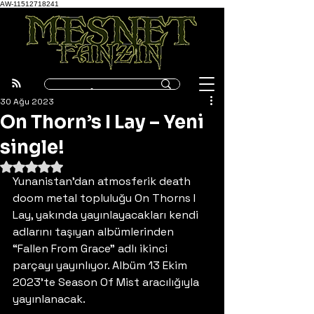
AW-11512718241
30 Ağu 2023
On Thorn’s I Lay – Yeni
single!
5 üzerinden NaN yıldız
Yunanistan’dan atmosferik death 
doom metal topluluğu On Thorns I 
Lay, yakında yayınlayacakları kendi 
adlarını taşıyan albümlerinden 
“Fallen From Grace” adlı ikinci 
parçayı yayınlıyor. Albüm 13 Ekim 
2023’te Season Of Mist aracılığıyla 
yayınlanacak. 