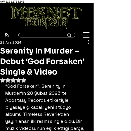
AW-11512718241
22 Ara 2024
Serenity In Murder –
Debut ‘God Forsaken’
Single & Video
5 üzerinden NaN yıldız
“God Forsaken”, Serenity In 
Murder’ın 28 Şubat 2025’te 
Apostasy Records etiketiyle 
piyasaya çıkacak yeni stüdyo 
albümü Timeless Reverie’den 
yayınlanan ilk resmi single oldu. Bir 
müzik videosunun eşlik ettiği parça, 