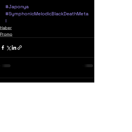
#Japonya
#SymphonicMelodicBlackDeathMeta
l
Haber
Promo
Yorumlar
0.0 / 5 (0)
Yorum yapın ve puanlayın...