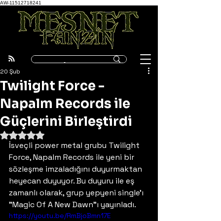
AW-11512718241
20 Şub
Twilight Force -
Napalm Records ile
Güçlerini Birleştirdi
5 üzerinden NaN yıldız
İsveçli power metal grubu Twilight 
Force, Napalm Records ile yeni bir 
sözleşme imzaladığını duyurmaktan 
heyecan duyuyor. Bu duyuru ile eş 
zamanlı olarak, grup yepyeni single'ı 
"Magic Of A New Dawn"ı yayınladı.
https://youtu.be/RmBjoBmn17E